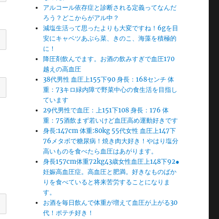
アルコール依存症と診断される定義ってなんだ
ろう？どこからがアル中？
減塩生活って思ったよりも大変ですね！6gを目
安にキャベツあぶら菜、きのこ、海藻を積極的
に！
降圧剤飲んでます。お酒の飲みすぎで血圧170
越えの高血圧
38代男性 血圧上155下90 身長：168センチ 体
重：73キロ緑内障で野菜中心の食生活を目指し
ています
29代男性で血圧：上151下108 身長：176 体
重：75酒飲まず若いけど血圧高め運動好きです
身長:147cm 体重:80kg 55代女性 血圧上147下
76メタボで糖尿病！焼き肉大好き！やはり塩分
高いものを食べたら血圧はあがります。
身長157cm体重72kg43歳女性血圧上148下92●
妊娠高血圧症。高血圧と肥満。好きなものばか
りを食べていると将来苦労することになりま
す。
お酒を毎日飲んで体重が増えて血圧が上がる30
代！ポテチ好き！