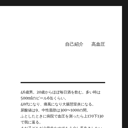
自己紹介
高血圧
ウ
46歳男。20歳からほぼ毎日酒を飲む。多い時は
500mlのビール6缶くらい。
40代になり、痛風になり大腸憩室炎になる。
尿酸値は9。中性脂肪は300〜1000の間。
ふとしたときに病院で血圧を測ったら上170下130
で我に返る。