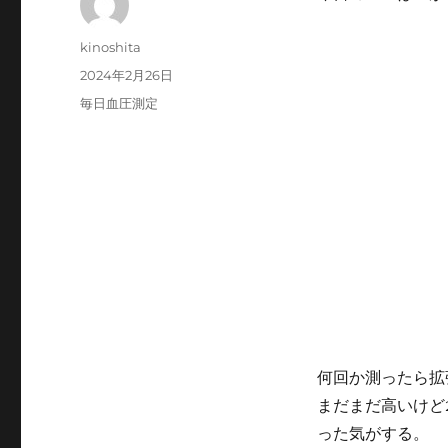
投
kinoshita
稿
投
2024年2月26日
者
稿
カ
毎日血圧測定
日:
テ
ゴ
リ
ー
何回か測ったら拡
まだまだ高いけど
った気がする。