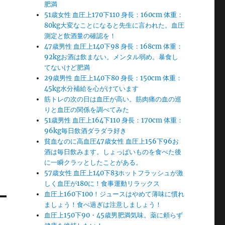
肥満
51歳女性 血圧上170下110 身長：160cm 体重：
80kg大変なことになると先生に言われた。血圧
測定と飲酒量の確認を！
47歳男性 血圧上140下98 身長：168cm 体重：
92kgお酒は飲まない。メンタル弱め。暴食し
てないけど肥満
29歳男性 血圧上140下80 身長：150cm 体重：
45kg水分補給を心がけています
筋トレの次の日は血圧が高い。筋肉痛の血の巡
りと血圧の関係を調べてみた
51歳男性 血圧上164下110 身長：170cm 体重：
96kg毎日飲酒ダラダラ好き
貧血なのに高血圧47歳女性 血圧上156下96お
酒は毎日飲みます。しょっぱいものを食べた後
に一瞬クラッとしたことがある。
57歳女性 血圧上140下83ホットフラッシュが激
しく血圧が180に！食事運動リラックス
血圧上160下100！ジュースはやめて薄味に慣れ
ましょう！食べ過ぎは注意しましょう！
血圧上150下90・45歳男肥満気味。薬に頼らず