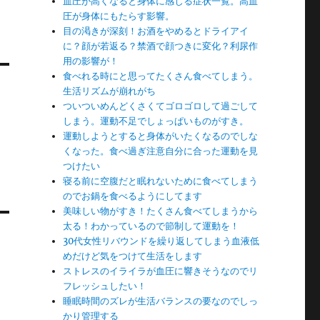
血圧が高くなると身体に感じる症状一覧。高血
圧が身体にもたらす影響。
目の渇きが深刻！お酒をやめるとドライアイ
に？顔が若返る？禁酒で顔つきに変化？利尿作
用の影響が！
食べれる時にと思ってたくさん食べてしまう。
生活リズムが崩れがち
ついついめんどくさくてゴロゴロして過ごして
しまう。運動不足でしょっぱいものがすき。
運動しようとすると身体がいたくなるのでしな
くなった。食べ過ぎ注意自分に合った運動を見
つけたい
寝る前に空腹だと眠れないために食べてしまう
のでお鍋を食べるようにしてます
美味しい物がすき！たくさん食べてしまうから
太る！わかっているので節制して運動を！
30代女性リバウンドを繰り返してしまう血液低
めだけど気をつけて生活をします
ストレスのイライラが血圧に響きそうなのでリ
フレッシュしたい！
睡眠時間のズレが生活バランスの要なのでしっ
かり管理する