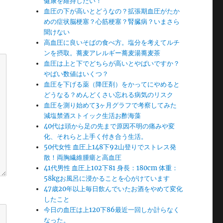
健康を維持したい！
血圧の下が高いとどうなの？拡張期血圧がたか
めの症状脳梗塞？心筋梗塞？腎臓病？いまさら
聞けない
高血圧に良いそばの食べ方。塩分を考えてルチ
ンを摂取。蕎麦アレルギー蕎麦湯蕎麦茶
血圧は上と下でどちらが高いとやばいですか？
やばい数値はいくつ？
血圧を下げる薬（降圧剤）をかってにやめると
どうなる？めんどくさい忘れる病気のリスク
血圧を測り始めて3ヶ月グラフで考察してみた
減塩禁酒ストイック生活お酢海藻
40代は頭から足の先まで原因不明の痛みや変
化、それらと上手く付き合う生活。
50代女性 血圧上148下92山登りでストレス発
散！両胸繊維腫瘍と高血圧
41代男性 血圧上102下81 身長：180cm 体重：
58kgお風呂に浸かることを心がけています
47歳20年以上毎日飲んでいたお酒をやめて変化
したこと
今日の血圧は上120下86最近一回しか計らなく
なった。