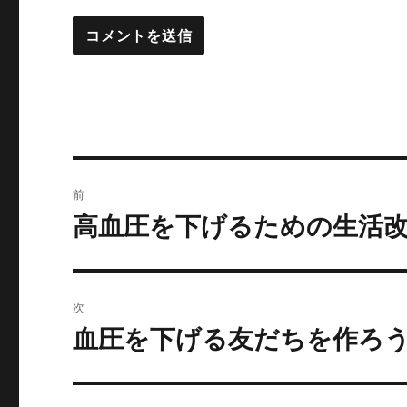
投
前
稿
高血圧を下げるための生活
前
の
ナ
投
ビ
稿:
次
ゲ
血圧を下げる友だちを作ろ
次
の
ー
投
シ