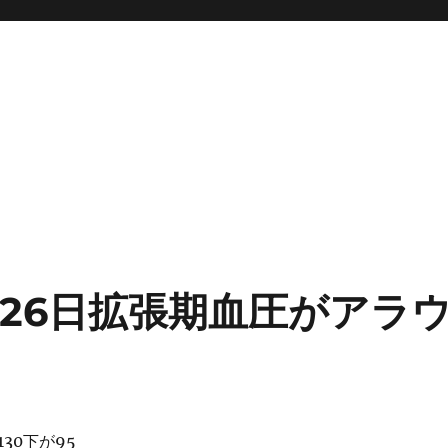
た
月26日拡張期血圧がアラ
30下が95