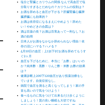
塩分と腎臓とカリウムの関係 なんで高血圧で塩
分取りすぎるとだめなの？カリウムの役割は？
お酒を辞めると血圧が下がる？肝臓腎臓心臓脾
臓膵臓にも効果的？
お酒は依存症になるまえにやめよう！辞めた
い！やめどきの合図は？
酒は百薬の長？お酒は百害あって一利なし？お
酒の効用
日本人がお酒をなかなか辞められない理由！依
存の沼にハマる？ハメる？
4月10日の血圧：上131下97お酒を辞めてもうす
ぐ2ヶ月
血圧を下げるために、本当に「お酢」はいいの
か？純米酢・黒酢・りんご酢・米酢 お酢の効果
は？
健康診断上200下120血圧があり投薬治療をし
ています。自覚症状なし。
病院で血圧を測ると高くなってしまう！家の手
首も高いので気をつけよう！
食べるものに気をつけて出来るだけ歩くように
しましょう！質の良い睡眠も大切ですね