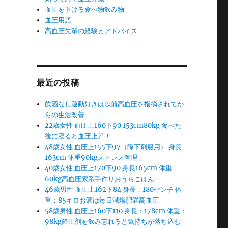
血圧を下げる食べ物飲み物
血圧用語
高血圧先輩の経験とアドバイス
最近の投稿
飲酒なし運動好きは以前高血圧を指摘されてか
らの生活改善
22歳女性 血圧上160下90 153cm80kg 食べた
後に寝ると血圧上昇！
48歳女性 血圧上155下97（降下剤服用） 身長
163cm 体重90kgストレス管理
40歳女性 血圧上170下90 身長165cm 体重
60kg高血圧家系手作りおうちごはん
46歳男性 血圧上162下84 身長：180センチ 体
重：85キロお酒は毎日減塩肥満高血圧
58歳男性 血圧上160下110 身長：178cm 体重：
98kg降圧剤を飲み忘れると気持ちが落ち込む