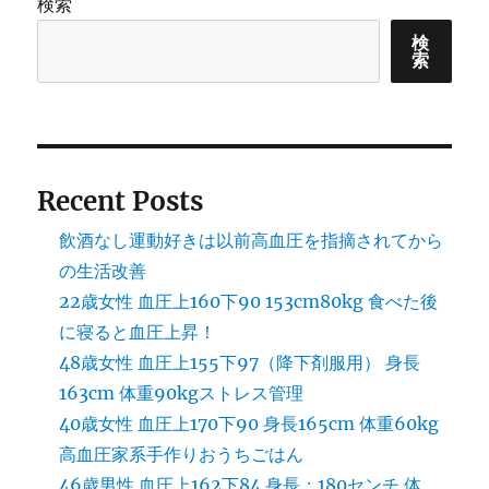
検索
検
索
Recent Posts
飲酒なし運動好きは以前高血圧を指摘されてから
の生活改善
22歳女性 血圧上160下90 153cm80kg 食べた後
に寝ると血圧上昇！
48歳女性 血圧上155下97（降下剤服用） 身長
163cm 体重90kgストレス管理
40歳女性 血圧上170下90 身長165cm 体重60kg
高血圧家系手作りおうちごはん
46歳男性 血圧上162下84 身長：180センチ 体