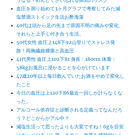
うなる？めんどくさい忘れる病気のリスク
血圧を測り始めて3ヶ月グラフで考察してみた減
塩禁酒ストイック生活お酢海藻
40代は頭から足の先まで原因不明の痛みや変化、
それらと上手く付き合う生活。
50代女性 血圧上148下92山登りでストレス発
散！両胸繊維腫瘍と高血圧
41代男性 血圧上102下81 身長：180cm 体重：
58kgお風呂に浸かることを心がけています
47歳20年以上毎日飲んでいたお酒をやめて変化し
たこと
今日の血圧は上120下86最近一回しか計らなくな
った。
アルコール依存症と診断される定義ってなんだろ
う？どこからがアル中？
減塩生活って思ったよりも大変ですね！6gを目安