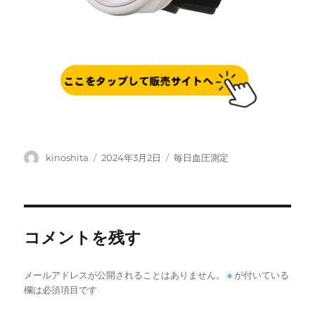
投
投
カ
kinoshita
2024年3月2日
毎日血圧測定
稿
稿
テ
者
日:
ゴ
リ
ー
コメントを残す
メールアドレスが公開されることはありません。
※
が付いている
欄は必須項目です