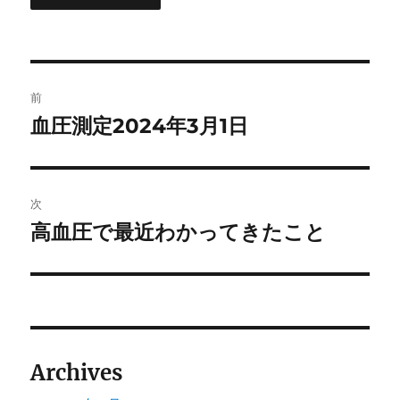
投
前
稿
血圧測定2024年3月1日
前
の
ナ
投
ビ
稿:
次
ゲ
高血圧で最近わかってきたこと
次
の
ー
投
シ
稿:
ョ
Archives
ン