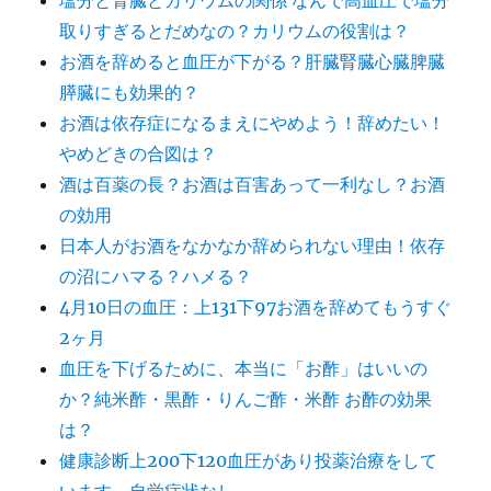
塩分と腎臓とカリウムの関係 なんで高血圧で塩分
取りすぎるとだめなの？カリウムの役割は？
お酒を辞めると血圧が下がる？肝臓腎臓心臓脾臓
膵臓にも効果的？
お酒は依存症になるまえにやめよう！辞めたい！
やめどきの合図は？
酒は百薬の長？お酒は百害あって一利なし？お酒
の効用
日本人がお酒をなかなか辞められない理由！依存
の沼にハマる？ハメる？
4月10日の血圧：上131下97お酒を辞めてもうすぐ
2ヶ月
血圧を下げるために、本当に「お酢」はいいの
か？純米酢・黒酢・りんご酢・米酢 お酢の効果
は？
健康診断上200下120血圧があり投薬治療をして