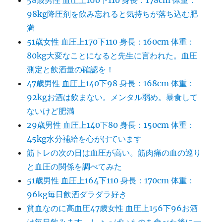
58歳男性 血圧上160下110 身長：178cm 体重：
98kg降圧剤を飲み忘れると気持ちが落ち込む肥
満
51歳女性 血圧上170下110 身長：160cm 体重：
80kg大変なことになると先生に言われた。血圧
測定と飲酒量の確認を！
47歳男性 血圧上140下98 身長：168cm 体重：
92kgお酒は飲まない。メンタル弱め。暴食して
ないけど肥満
29歳男性 血圧上140下80 身長：150cm 体重：
45kg水分補給を心がけています
筋トレの次の日は血圧が高い。筋肉痛の血の巡り
と血圧の関係を調べてみた
51歳男性 血圧上164下110 身長：170cm 体重：
96kg毎日飲酒ダラダラ好き
貧血なのに高血圧47歳女性 血圧上156下96お酒