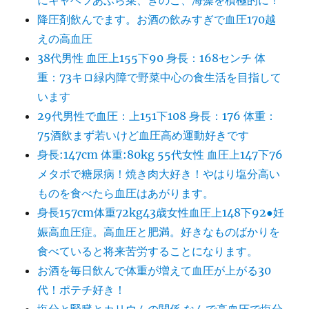
にキャベツあぶら菜、きのこ、海藻を積極的に！
降圧剤飲んでます。お酒の飲みすぎで血圧170越
えの高血圧
38代男性 血圧上155下90 身長：168センチ 体
重：73キロ緑内障で野菜中心の食生活を目指して
います
29代男性で血圧：上151下108 身長：176 体重：
75酒飲まず若いけど血圧高め運動好きです
身長:147cm 体重:80kg 55代女性 血圧上147下76
メタボで糖尿病！焼き肉大好き！やはり塩分高い
ものを食べたら血圧はあがります。
身長157cm体重72kg43歳女性血圧上148下92●妊
娠高血圧症。高血圧と肥満。好きなものばかりを
食べていると将来苦労することになります。
お酒を毎日飲んで体重が増えて血圧が上がる30
代！ポテチ好き！