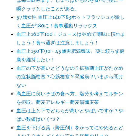
は毎日飲みます。しょっぱいものを食べた後に一
瞬クラッとしたことがある。
57歳女性 血圧上140下83ホットフラッシュが激し
く血圧が180に！食事運動リラックス
血圧上160下100！ジュースはやめて薄味に慣れま
しょう！食べ過ぎは注意しましょう！
血圧上150下90・45歳男肥満気味。薬に頼らず健
康を維持したい！
血圧の下が高いとどうなの？拡張期血圧がたかめ
の症状脳梗塞？心筋梗塞？腎臓病？いまさら聞け
ない
高血圧に良いそばの食べ方。塩分を考えてルチン
を摂取。蕎麦アレルギー蕎麦湯蕎麦茶
血圧は上と下でどちらが高いとやばいですか？や
ばい数値はいくつ？
血圧を下げる薬（降圧剤）をかってにやめるとど