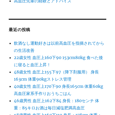
高血圧先輩の経験とアドバイス
最近の投稿
飲酒なし運動好きは以前高血圧を指摘されてから
の生活改善
22歳女性 血圧上160下90 153cm80kg 食べた後
に寝ると血圧上昇！
48歳女性 血圧上155下97（降下剤服用） 身長
163cm 体重90kgストレス管理
40歳女性 血圧上170下90 身長165cm 体重60kg
高血圧家系手作りおうちごはん
46歳男性 血圧上162下84 身長：180センチ 体
重：85キロお酒は毎日減塩肥満高血圧