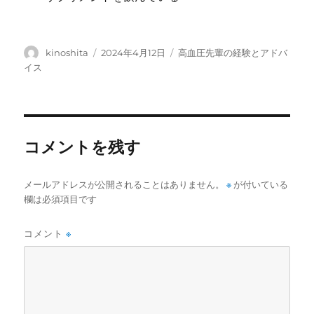
投
投
カ
kinoshita
2024年4月12日
高血圧先輩の経験とアドバ
稿
稿
テ
イス
者
日:
ゴ
リ
ー
コメントを残す
メールアドレスが公開されることはありません。
※
が付いている
欄は必須項目です
コメント
※