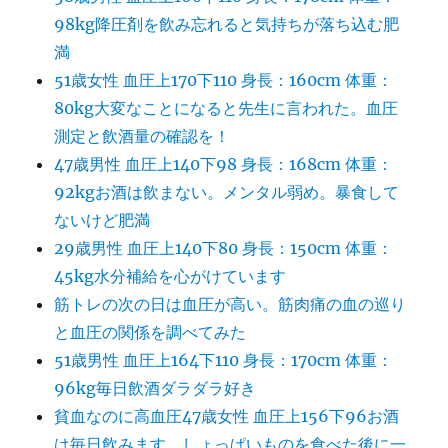
98kg降圧剤を飲み忘れると気持ちが落ち込む肥
満
51歳女性 血圧上170下110 身長：160cm 体重：
80kg大変なことになると先生に言われた。血圧
測定と飲酒量の確認を！
47歳男性 血圧上140下98 身長：168cm 体重：
92kgお酒は飲まない。メンタル弱め。暴食して
ないけど肥満
29歳男性 血圧上140下80 身長：150cm 体重：
45kg水分補給を心がけています
筋トレの次の日は血圧が高い。筋肉痛の血の巡り
と血圧の関係を調べてみた
51歳男性 血圧上164下110 身長：170cm 体重：
96kg毎日飲酒ダラダラ好き
貧血なのに高血圧47歳女性 血圧上156下96お酒
は毎日飲みます。しょっぱいものを食べた後に一