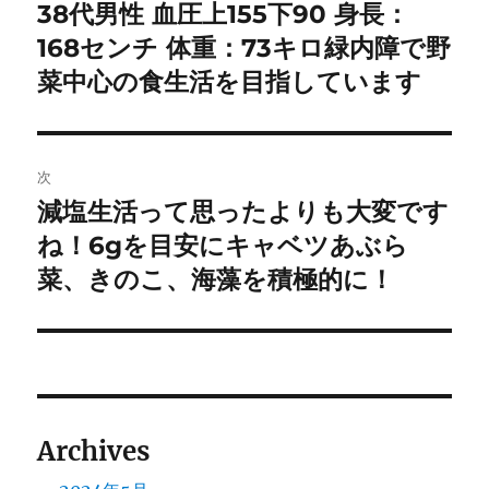
稿
38代男性 血圧上155下90 身長：
前
の
168センチ 体重：73キロ緑内障で野
ナ
投
菜中心の食生活を目指しています
ビ
稿:
ゲ
次
ー
減塩生活って思ったよりも大変です
次
シ
の
ね！6gを目安にキャベツあぶら
投
ョ
菜、きのこ、海藻を積極的に！
稿:
ン
Archives