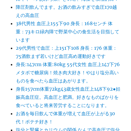
降圧剤飲んでます。お酒の飲みすぎで血圧170越
えの高血圧
38代男性 血圧上155下90 身長：168センチ 体
重：73キロ緑内障で野菜中心の食生活を目指して
います
29代男性で血圧：上151下108 身長：176 体重：
75酒飲まず若いけど血圧高め運動好きです
身長:147cm 体重:80kg 55代女性 血圧上147下76
メタボで糖尿病！焼き肉大好き！やはり塩分高い
ものを食べたら血圧はあがります。
身長157cm体重72kg43歳女性血圧上148下92●妊
娠高血圧症。高血圧と肥満。好きなものばかりを
食べていると将来苦労することになります。
お酒を毎日飲んで体重が増えて血圧が上がる30
代！ポテチ好き！
塩分と腎臓とカリウムの関係 なんで高血圧で塩分