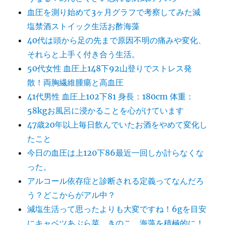
血圧を測り始めて3ヶ月グラフで考察してみた減
塩禁酒ストイック生活お酢海藻
40代は頭から足の先まで原因不明の痛みや変化、
それらと上手く付き合う生活。
50代女性 血圧上148下92山登りでストレス発
散！両胸繊維腫瘍と高血圧
41代男性 血圧上102下81 身長：180cm 体重：
58kgお風呂に浸かることを心がけています
47歳20年以上毎日飲んでいたお酒をやめて変化し
たこと
今日の血圧は上120下86最近一回しか計らなくな
った。
アルコール依存症と診断される定義ってなんだろ
う？どこからがアル中？
減塩生活って思ったよりも大変ですね！6gを目安
にキャベツあぶら菜、きのこ、海藻を積極的に！