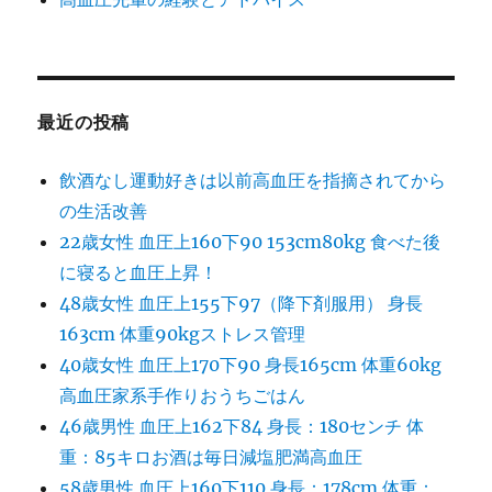
最近の投稿
飲酒なし運動好きは以前高血圧を指摘されてから
の生活改善
22歳女性 血圧上160下90 153cm80kg 食べた後
に寝ると血圧上昇！
48歳女性 血圧上155下97（降下剤服用） 身長
163cm 体重90kgストレス管理
40歳女性 血圧上170下90 身長165cm 体重60kg
高血圧家系手作りおうちごはん
46歳男性 血圧上162下84 身長：180センチ 体
重：85キロお酒は毎日減塩肥満高血圧
58歳男性 血圧上160下110 身長：178cm 体重：