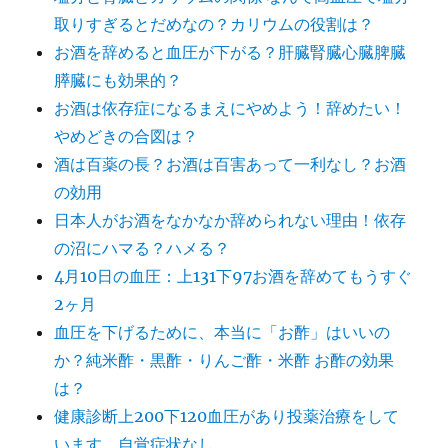
取りすぎるとだめなの？カリウムの役割は？
お酒を辞めると血圧が下がる？肝臓腎臓心臓脾臓
膵臓にも効果的？
お酒は依存症になるまえにやめよう！辞めたい！
やめどきの合図は？
酒は百薬の長？お酒は百害あって一利なし？お酒
の効用
日本人がお酒をなかなか辞められない理由！依存
の沼にハマる？ハメる？
4月10日の血圧：上131下97お酒を辞めてもうすぐ
2ヶ月
血圧を下げるために、本当に「お酢」はいいの
か？純米酢・黒酢・りんご酢・米酢 お酢の効果
は？
健康診断上200下120血圧があり投薬治療をして
います。自覚症状なし。