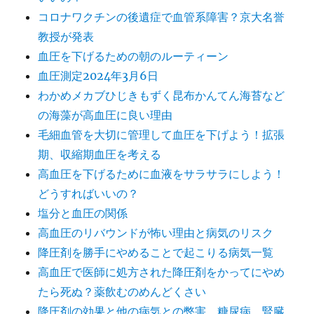
コロナワクチンの後遺症で血管系障害？京大名誉
教授が発表
血圧を下げるための朝のルーティーン
血圧測定2024年3月6日
わかめメカブひじきもずく昆布かんてん海苔など
の海藻が高血圧に良い理由
毛細血管を大切に管理して血圧を下げよう！拡張
期、収縮期血圧を考える
高血圧を下げるために血液をサラサラにしよう！
どうすればいいの？
塩分と血圧の関係
高血圧のリバウンドが怖い理由と病気のリスク
降圧剤を勝手にやめることで起こりる病気一覧
高血圧で医師に処方された降圧剤をかってにやめ
たら死ぬ？薬飲むのめんどくさい
降圧剤の効果と他の病気との弊害 糖尿病、腎臓