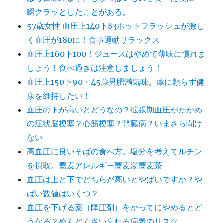
瞬クラッとしたことがある。
57歳女性 血圧上140下83ホットフラッシュが激し
く血圧が180に！食事運動リラックス
血圧上160下100！ジュースはやめて薄味に慣れま
しょう！食べ過ぎは注意しましょう！
血圧上150下90・45歳男肥満気味。薬に頼らず健
康を維持したい！
血圧の下が高いとどうなの？拡張期血圧がたかめ
の症状脳梗塞？心筋梗塞？腎臓病？いまさら聞け
ない
高血圧に良いそばの食べ方。塩分を考えてルチン
を摂取。蕎麦アレルギー蕎麦湯蕎麦茶
血圧は上と下でどちらが高いとやばいですか？や
ばい数値はいくつ？
血圧を下げる薬（降圧剤）をかってにやめるとど
うなる？めんどくさい忘れる病気のリスク