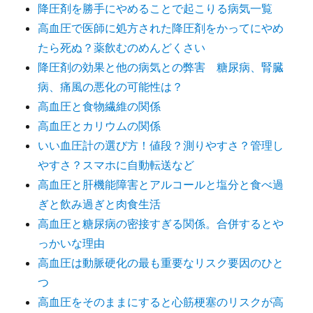
降圧剤を勝手にやめることで起こりる病気一覧
高血圧で医師に処方された降圧剤をかってにやめ
たら死ぬ？薬飲むのめんどくさい
降圧剤の効果と他の病気との弊害 糖尿病、腎臓
病、痛風の悪化の可能性は？
高血圧と食物繊維の関係
高血圧とカリウムの関係
いい血圧計の選び方！値段？測りやすさ？管理し
やすさ？スマホに自動転送など
高血圧と肝機能障害とアルコールと塩分と食べ過
ぎと飲み過ぎと肉食生活
高血圧と糖尿病の密接すぎる関係。合併するとや
っかいな理由
高血圧は動脈硬化の最も重要なリスク要因のひと
つ
高血圧をそのままにすると心筋梗塞のリスクが高