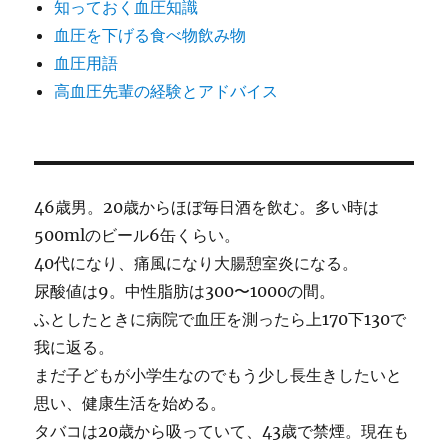
知っておく血圧知識
血圧を下げる食べ物飲み物
血圧用語
高血圧先輩の経験とアドバイス
46歳男。20歳からほぼ毎日酒を飲む。多い時は
500mlのビール6缶くらい。
40代になり、痛風になり大腸憩室炎になる。
尿酸値は9。中性脂肪は300〜1000の間。
ふとしたときに病院で血圧を測ったら上170下130で
我に返る。
まだ子どもが小学生なのでもう少し長生きしたいと
思い、健康生活を始める。
タバコは20歳から吸っていて、43歳で禁煙。現在も