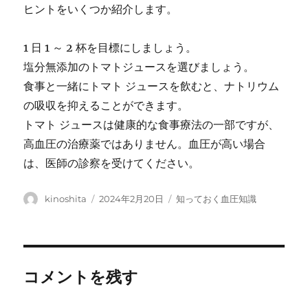
ヒントをいくつか紹介します。
1 日 1 ～ 2 杯を目標にしましょう。
塩分無添加のトマトジュースを選びましょう。
食事と一緒にトマト ジュースを飲むと、ナトリウム
の吸収を抑えることができます。
トマト ジュースは健康的な食事療法の一部ですが、
高血圧の治療薬ではありません。血圧が高い場合
は、医師の診察を受けてください。
投
投
カ
kinoshita
2024年2月20日
知っておく血圧知識
稿
稿
テ
者
日:
ゴ
リ
ー
コメントを残す