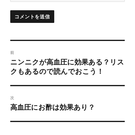
投
前
稿
ニンニクが高血圧に効果ある？リス
前
の
クもあるので読んでおこう！
ナ
投
ビ
稿:
ゲ
次
高血圧にお酢は効果あり？
次
ー
の
シ
投
稿: