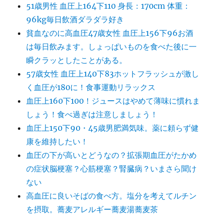
51歳男性 血圧上164下110 身長：170cm 体重：
96kg毎日飲酒ダラダラ好き
貧血なのに高血圧47歳女性 血圧上156下96お酒
は毎日飲みます。しょっぱいものを食べた後に一
瞬クラッとしたことがある。
57歳女性 血圧上140下83ホットフラッシュが激し
く血圧が180に！食事運動リラックス
血圧上160下100！ジュースはやめて薄味に慣れま
しょう！食べ過ぎは注意しましょう！
血圧上150下90・45歳男肥満気味。薬に頼らず健
康を維持したい！
血圧の下が高いとどうなの？拡張期血圧がたかめ
の症状脳梗塞？心筋梗塞？腎臓病？いまさら聞け
ない
高血圧に良いそばの食べ方。塩分を考えてルチン
を摂取。蕎麦アレルギー蕎麦湯蕎麦茶