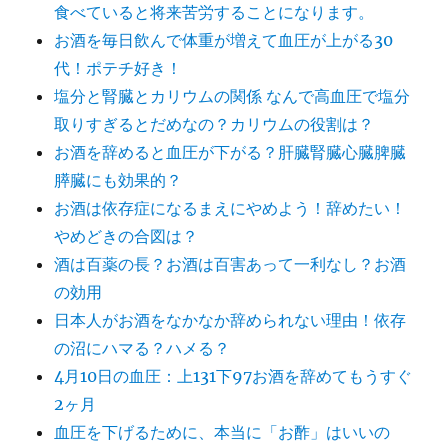
食べていると将来苦労することになります。
お酒を毎日飲んで体重が増えて血圧が上がる30
代！ポテチ好き！
塩分と腎臓とカリウムの関係 なんで高血圧で塩分
取りすぎるとだめなの？カリウムの役割は？
お酒を辞めると血圧が下がる？肝臓腎臓心臓脾臓
膵臓にも効果的？
お酒は依存症になるまえにやめよう！辞めたい！
やめどきの合図は？
酒は百薬の長？お酒は百害あって一利なし？お酒
の効用
日本人がお酒をなかなか辞められない理由！依存
の沼にハマる？ハメる？
4月10日の血圧：上131下97お酒を辞めてもうすぐ
2ヶ月
血圧を下げるために、本当に「お酢」はいいの