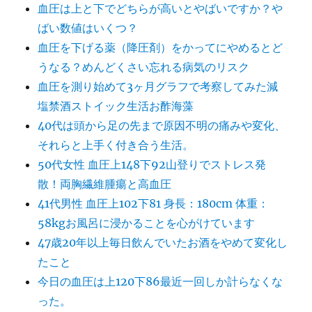
血圧は上と下でどちらが高いとやばいですか？や
ばい数値はいくつ？
血圧を下げる薬（降圧剤）をかってにやめるとど
うなる？めんどくさい忘れる病気のリスク
血圧を測り始めて3ヶ月グラフで考察してみた減
塩禁酒ストイック生活お酢海藻
40代は頭から足の先まで原因不明の痛みや変化、
それらと上手く付き合う生活。
50代女性 血圧上148下92山登りでストレス発
散！両胸繊維腫瘍と高血圧
41代男性 血圧上102下81 身長：180cm 体重：
58kgお風呂に浸かることを心がけています
47歳20年以上毎日飲んでいたお酒をやめて変化し
たこと
今日の血圧は上120下86最近一回しか計らなくな
った。