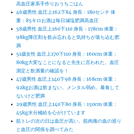
高血圧家系手作りおうちごはん
46歳男性 血圧上162下84 身長：180センチ 体
重：85キロお酒は毎日減塩肥満高血圧
58歳男性 血圧上160下110 身長：178cm 体重：
98kg降圧剤を飲み忘れると気持ちが落ち込む肥
満
51歳女性 血圧上170下110 身長：160cm 体重：
80kg大変なことになると先生に言われた。血圧
測定と飲酒量の確認を！
47歳男性 血圧上140下98 身長：168cm 体重：
92kgお酒は飲まない。メンタル弱め。暴食して
ないけど肥満
29歳男性 血圧上140下80 身長：150cm 体重：
45kg水分補給を心がけています
筋トレの次の日は血圧が高い。筋肉痛の血の巡り
と血圧の関係を調べてみた