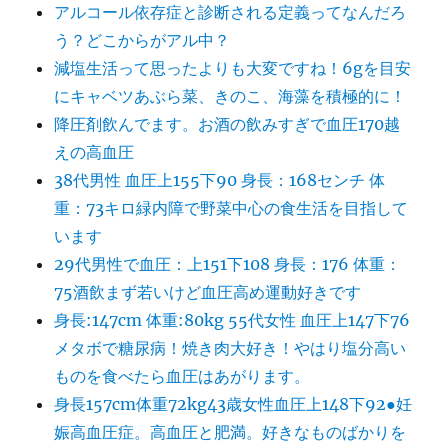
アルコール依存症と診断される定義ってなんだろ
う？どこからがアル中？
減塩生活って思ったよりも大変ですね！6gを目安
にキャベツあぶら菜、きのこ、海藻を積極的に！
降圧剤飲んでます。お酒の飲みすぎで血圧170越
えの高血圧
38代男性 血圧上155下90 身長：168センチ 体
重：73キロ緑内障で野菜中心の食生活を目指して
います
29代男性で血圧：上151下108 身長：176 体重：
75酒飲まず若いけど血圧高め運動好きです
身長:147cm 体重:80kg 55代女性 血圧上147下76
メタボで糖尿病！焼き肉大好き！やはり塩分高い
ものを食べたら血圧はあがります。
身長157cm体重72kg43歳女性血圧上148下92●妊
娠高血圧症。高血圧と肥満。好きなものばかりを