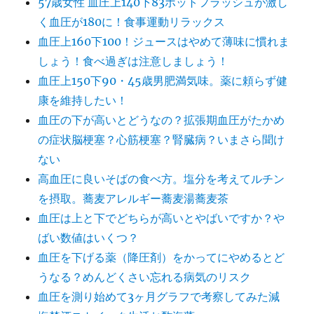
57歳女性 血圧上140下83ホットフラッシュが激し
く血圧が180に！食事運動リラックス
血圧上160下100！ジュースはやめて薄味に慣れま
しょう！食べ過ぎは注意しましょう！
血圧上150下90・45歳男肥満気味。薬に頼らず健
康を維持したい！
血圧の下が高いとどうなの？拡張期血圧がたかめ
の症状脳梗塞？心筋梗塞？腎臓病？いまさら聞け
ない
高血圧に良いそばの食べ方。塩分を考えてルチン
を摂取。蕎麦アレルギー蕎麦湯蕎麦茶
血圧は上と下でどちらが高いとやばいですか？や
ばい数値はいくつ？
血圧を下げる薬（降圧剤）をかってにやめるとど
うなる？めんどくさい忘れる病気のリスク
血圧を測り始めて3ヶ月グラフで考察してみた減