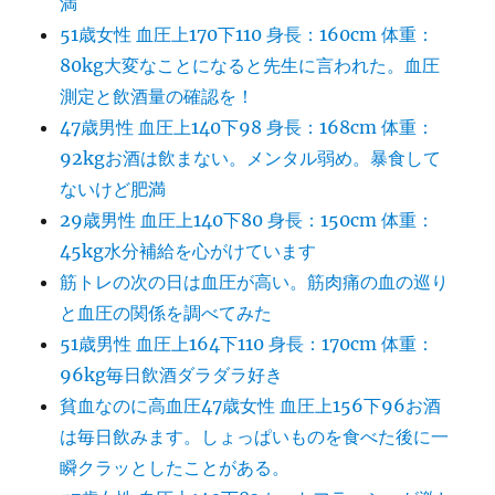
満
51歳女性 血圧上170下110 身長：160cm 体重：
80kg大変なことになると先生に言われた。血圧
測定と飲酒量の確認を！
47歳男性 血圧上140下98 身長：168cm 体重：
92kgお酒は飲まない。メンタル弱め。暴食して
ないけど肥満
29歳男性 血圧上140下80 身長：150cm 体重：
45kg水分補給を心がけています
筋トレの次の日は血圧が高い。筋肉痛の血の巡り
と血圧の関係を調べてみた
51歳男性 血圧上164下110 身長：170cm 体重：
96kg毎日飲酒ダラダラ好き
貧血なのに高血圧47歳女性 血圧上156下96お酒
は毎日飲みます。しょっぱいものを食べた後に一
瞬クラッとしたことがある。