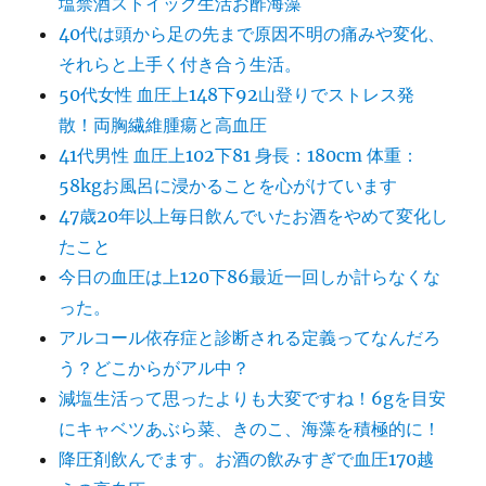
塩禁酒ストイック生活お酢海藻
40代は頭から足の先まで原因不明の痛みや変化、
それらと上手く付き合う生活。
50代女性 血圧上148下92山登りでストレス発
散！両胸繊維腫瘍と高血圧
41代男性 血圧上102下81 身長：180cm 体重：
58kgお風呂に浸かることを心がけています
47歳20年以上毎日飲んでいたお酒をやめて変化し
たこと
今日の血圧は上120下86最近一回しか計らなくな
った。
アルコール依存症と診断される定義ってなんだろ
う？どこからがアル中？
減塩生活って思ったよりも大変ですね！6gを目安
にキャベツあぶら菜、きのこ、海藻を積極的に！
降圧剤飲んでます。お酒の飲みすぎで血圧170越