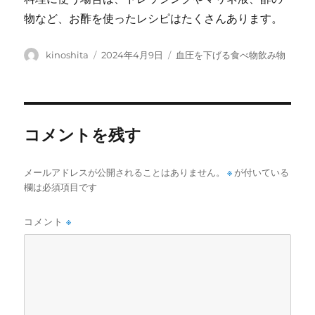
物など、お酢を使ったレシピはたくさんあります。
投
投
カ
kinoshita
2024年4月9日
血圧を下げる食べ物飲み物
稿
稿
テ
者
日:
ゴ
リ
ー
コメントを残す
メールアドレスが公開されることはありません。
※
が付いている
欄は必須項目です
コメント
※