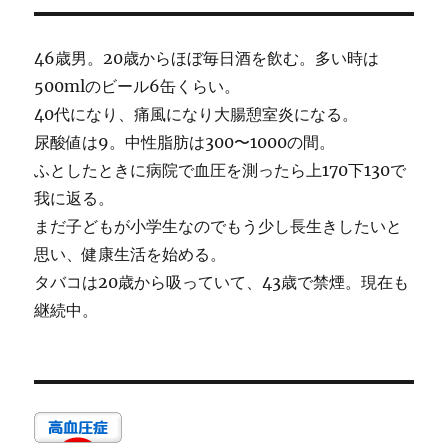
46歳男。20歳からほぼ毎日酒を飲む。多い時は
500mlのビール6缶くらい。
40代になり、痛風になり大腸憩室炎になる。
尿酸値は9。中性脂肪は300〜1000の間。
ふとしたときに病院で血圧を測ったら上170下130で
我に返る。
まだ子どもが小学生なのでもう少し長生きしたいと
思い、健康生活を始める。
タバコは20歳から吸っていて、43歳で禁煙。現在も
継続中。