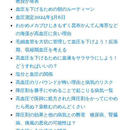
教授が発表
血圧を下げるための朝のルーティーン
血圧測定2024年3月6日
わかめメカブひじきもずく昆布かんてん海苔など
の海藻が高血圧に良い理由
毛細血管を大切に管理して血圧を下げよう！拡張
期、収縮期血圧を考える
高血圧を下げるために血液をサラサラにしよう！
どうすればいいの？
塩分と血圧の関係
高血圧のリバウンドが怖い理由と病気のリスク
降圧剤を勝手にやめることで起こりる病気一覧
高血圧で医師に処方された降圧剤をかってにやめ
たら死ぬ？薬飲むのめんどくさい
降圧剤の効果と他の病気との弊害 糖尿病、腎臓
病、痛風の悪化の可能性は？