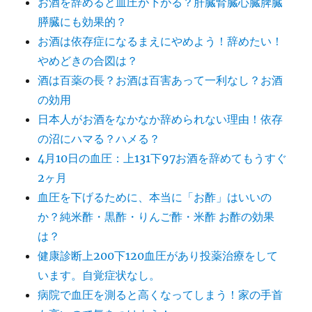
お酒を辞めると血圧が下がる？肝臓腎臓心臓脾臓
膵臓にも効果的？
お酒は依存症になるまえにやめよう！辞めたい！
やめどきの合図は？
酒は百薬の長？お酒は百害あって一利なし？お酒
の効用
日本人がお酒をなかなか辞められない理由！依存
の沼にハマる？ハメる？
4月10日の血圧：上131下97お酒を辞めてもうすぐ
2ヶ月
血圧を下げるために、本当に「お酢」はいいの
か？純米酢・黒酢・りんご酢・米酢 お酢の効果
は？
健康診断上200下120血圧があり投薬治療をして
います。自覚症状なし。
病院で血圧を測ると高くなってしまう！家の手首