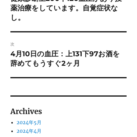
の
薬治療をしています。自覚症状な
ナ
投
し。
ビ
稿:
ゲ
次
ー
4月10日の血圧：上131下97お酒を
次
シ
の
辞めてもうすぐ2ヶ月
投
ョ
稿:
ン
Archives
2024年5月
2024年4月