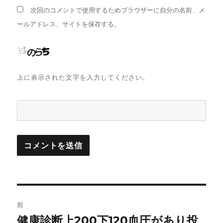
次回のコメントで使用するためブラウザーに自分の名前、メ
ールアドレス、サイトを保存する。
上に表示された文字を入力してください。
投
前
稿
健康診断上200下120血圧があり投
前