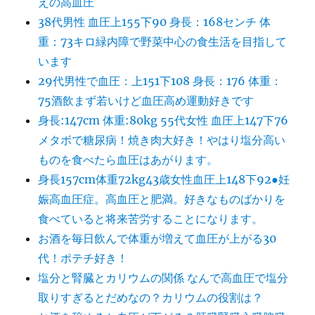
えの高血圧
38代男性 血圧上155下90 身長：168センチ 体
重：73キロ緑内障で野菜中心の食生活を目指して
います
29代男性で血圧：上151下108 身長：176 体重：
75酒飲まず若いけど血圧高め運動好きです
身長:147cm 体重:80kg 55代女性 血圧上147下76
メタボで糖尿病！焼き肉大好き！やはり塩分高い
ものを食べたら血圧はあがります。
身長157cm体重72kg43歳女性血圧上148下92●妊
娠高血圧症。高血圧と肥満。好きなものばかりを
食べていると将来苦労することになります。
お酒を毎日飲んで体重が増えて血圧が上がる30
代！ポテチ好き！
塩分と腎臓とカリウムの関係 なんで高血圧で塩分
取りすぎるとだめなの？カリウムの役割は？