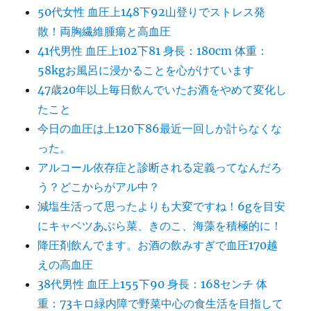
50代女性 血圧上148下92山登りでストレス発
散！両胸繊維腫瘍と高血圧
41代男性 血圧上102下81 身長：180cm 体重：
58kgお風呂に浸かることを心がけています
47歳20年以上毎日飲んでいたお酒をやめて変化し
たこと
今日の血圧は上120下86最近一回しか計らなくな
った。
アルコール依存症と診断される定義ってなんだろ
う？どこからがアル中？
減塩生活って思ったよりも大変ですね！6gを目安
にキャベツあぶら菜、きのこ、海藻を積極的に！
降圧剤飲んでます。お酒の飲みすぎで血圧170越
えの高血圧
38代男性 血圧上155下90 身長：168センチ 体
重：73キロ緑内障で野菜中心の食生活を目指して