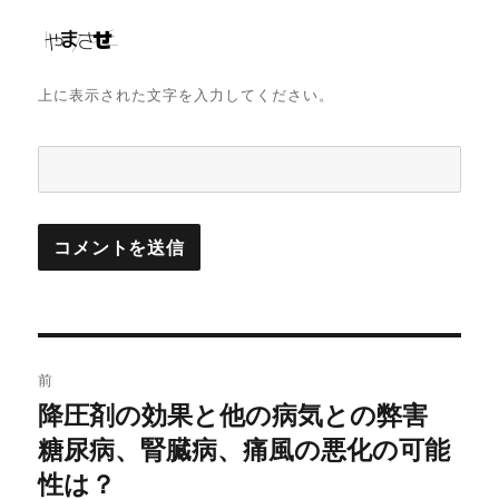
上に表示された文字を入力してください。
投
前
稿
降圧剤の効果と他の病気との弊害
前
の
糖尿病、腎臓病、痛風の悪化の可能
ナ
投
性は？