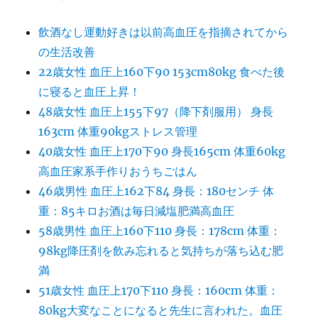
飲酒なし運動好きは以前高血圧を指摘されてから
の生活改善
22歳女性 血圧上160下90 153cm80kg 食べた後
に寝ると血圧上昇！
48歳女性 血圧上155下97（降下剤服用） 身長
163cm 体重90kgストレス管理
40歳女性 血圧上170下90 身長165cm 体重60kg
高血圧家系手作りおうちごはん
46歳男性 血圧上162下84 身長：180センチ 体
重：85キロお酒は毎日減塩肥満高血圧
58歳男性 血圧上160下110 身長：178cm 体重：
98kg降圧剤を飲み忘れると気持ちが落ち込む肥
満
51歳女性 血圧上170下110 身長：160cm 体重：
80kg大変なことになると先生に言われた。血圧