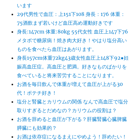
います
29代男性で血圧：上151下108 身長：176 体重：
75酒飲まず若いけど血圧高め運動好きです
身長:147cm 体重:80kg 55代女性 血圧上147下76
メタボで糖尿病！焼き肉大好き！やはり塩分高い
ものを食べたら血圧はあがります。
身長157cm体重72kg43歳女性血圧上148下92●妊
娠高血圧症。高血圧と肥満。好きなものばかりを
食べていると将来苦労することになります。
お酒を毎日飲んで体重が増えて血圧が上がる30
代！ポテチ好き！
塩分と腎臓とカリウムの関係 なんで高血圧で塩分
取りすぎるとだめなの？カリウムの役割は？
お酒を辞めると血圧が下がる？肝臓腎臓心臓脾臓
膵臓にも効果的？
お酒は依存症になるまえにやめよう！辞めたい！