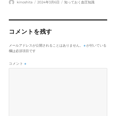
投
投
カ
kinoshita
2024年3月6日
知っておく血圧知識
稿
稿
テ
者
日:
ゴ
リ
ー
コメントを残す
メールアドレスが公開されることはありません。
※
が付いている
欄は必須項目です
コメント
※