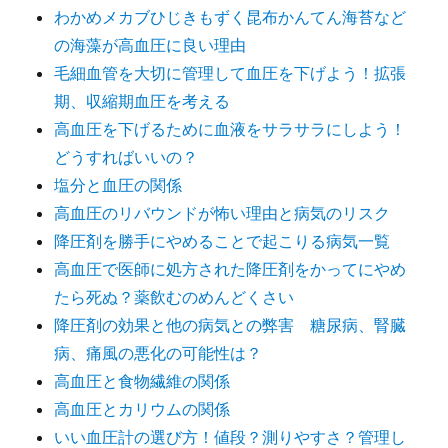
わかめメカブひじきもずく昆布かんてん海苔など
の海藻が高血圧に良い理由
毛細血管を大切に管理して血圧を下げよう！拡張
期、収縮期血圧を考える
高血圧を下げるために血液をサラサラにしよう！
どうすればいいの？
塩分と血圧の関係
高血圧のリバウンドが怖い理由と病気のリスク
降圧剤を勝手にやめることで起こりる病気一覧
高血圧で医師に処方された降圧剤をかってにやめ
たら死ぬ？薬飲むのめんどくさい
降圧剤の効果と他の病気との弊害 糖尿病、腎臓
病、痛風の悪化の可能性は？
高血圧と食物繊維の関係
高血圧とカリウムの関係
いい血圧計の選び方！値段？測りやすさ？管理し