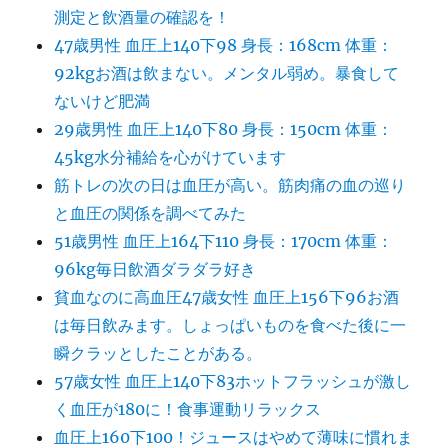
測定と飲酒量の確認を！
47歳男性 血圧上140下98 身長：168cm 体重：
92kgお酒は飲まない。メンタル弱め。暴食して
ないけど肥満
29歳男性 血圧上140下80 身長：150cm 体重：
45kg水分補給を心がけています
筋トレの次の日は血圧が高い。筋肉痛の血の巡り
と血圧の関係を調べてみた
51歳男性 血圧上164下110 身長：170cm 体重：
96kg毎日飲酒ダラダラ好き
貧血なのに高血圧47歳女性 血圧上156下96お酒
は毎日飲みます。しょっぱいものを食べた後に一
瞬クラッとしたことがある。
57歳女性 血圧上140下83ホットフラッシュが激し
く血圧が180に！食事運動リラックス
血圧上160下100！ジュースはやめて薄味に慣れま