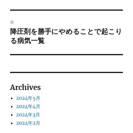
ビ
稿:
ゲ
次
ー
降圧剤を勝手にやめることで起こり
次
シ
の
る病気一覧
投
ョ
稿:
ン
Archives
2024年5月
2024年4月
2024年3月
2024年2月