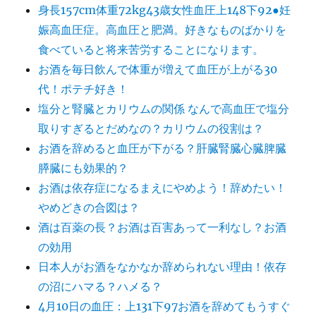
身長157cm体重72kg43歳女性血圧上148下92●妊
娠高血圧症。高血圧と肥満。好きなものばかりを
食べていると将来苦労することになります。
お酒を毎日飲んで体重が増えて血圧が上がる30
代！ポテチ好き！
塩分と腎臓とカリウムの関係 なんで高血圧で塩分
取りすぎるとだめなの？カリウムの役割は？
お酒を辞めると血圧が下がる？肝臓腎臓心臓脾臓
膵臓にも効果的？
お酒は依存症になるまえにやめよう！辞めたい！
やめどきの合図は？
酒は百薬の長？お酒は百害あって一利なし？お酒
の効用
日本人がお酒をなかなか辞められない理由！依存
の沼にハマる？ハメる？
4月10日の血圧：上131下97お酒を辞めてもうすぐ