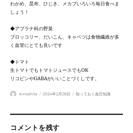
わかめ、昆布、ひじき、メカブいろいろ毎日食べま
しょう！
◆アブラナ科の野菜
ブロッコリー、だいこん、キャベツは食物繊維が多
く血管にとても良いです
◆トマト
生トマトでもトマトジュースでもOK
リコピンやGABAがいいことづくしです。
投
投
カ
kinoshita
2024年2月26日
知っておく血圧知識
稿
稿
テ
者
日:
ゴ
リ
ー
コメントを残す