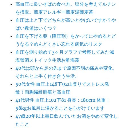
高血圧に良いそばの食べ方。塩分を考えてルチン
を摂取。蕎麦アレルギー蕎麦湯蕎麦茶
血圧は上と下でどちらが高いとやばいですか？や
ばい数値はいくつ？
血圧を下げる薬（降圧剤）をかってにやめるとど
うなる？めんどくさい忘れる病気のリスク
血圧を測り始めて3ヶ月グラフで考察してみた減
塩禁酒ストイック生活お酢海藻
40代は頭から足の先まで原因不明の痛みや変化、
それらと上手く付き合う生活。
50代女性 血圧上148下92山登りでストレス発
散！両胸繊維腫瘍と高血圧
41代男性 血圧上102下81 身長：180cm 体重：
58kgお風呂に浸かることを心がけています
47歳20年以上毎日飲んでいたお酒をやめて変化し
たこと