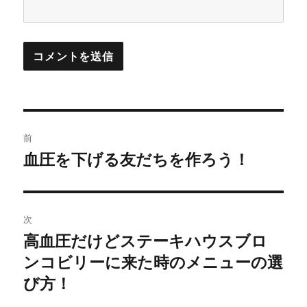
投
前
稿
血圧を下げる友だちを作ろう！
前
の
ナ
投
ビ
稿:
次
ゲ
高血圧だけどステーキハウスブロ
次
の
ンコビリーに来た時のメニューの選
ー
投
び方！
シ
稿: