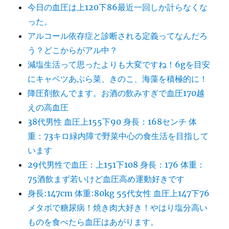
今日の血圧は上120下86最近一回しか計らなくな
った。
アルコール依存症と診断される定義ってなんだろ
う？どこからがアル中？
減塩生活って思ったよりも大変ですね！6gを目安
にキャベツあぶら菜、きのこ、海藻を積極的に！
降圧剤飲んでます。お酒の飲みすぎで血圧170越
えの高血圧
38代男性 血圧上155下90 身長：168センチ 体
重：73キロ緑内障で野菜中心の食生活を目指して
います
29代男性で血圧：上151下108 身長：176 体重：
75酒飲まず若いけど血圧高め運動好きです
身長:147cm 体重:80kg 55代女性 血圧上147下76
メタボで糖尿病！焼き肉大好き！やはり塩分高い
ものを食べたら血圧はあがります。