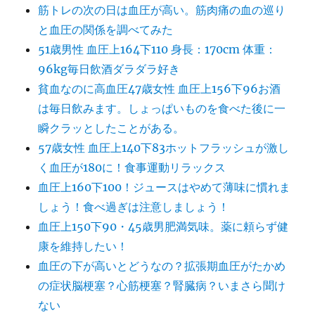
筋トレの次の日は血圧が高い。筋肉痛の血の巡り
と血圧の関係を調べてみた
51歳男性 血圧上164下110 身長：170cm 体重：
96kg毎日飲酒ダラダラ好き
貧血なのに高血圧47歳女性 血圧上156下96お酒
は毎日飲みます。しょっぱいものを食べた後に一
瞬クラッとしたことがある。
57歳女性 血圧上140下83ホットフラッシュが激し
く血圧が180に！食事運動リラックス
血圧上160下100！ジュースはやめて薄味に慣れま
しょう！食べ過ぎは注意しましょう！
血圧上150下90・45歳男肥満気味。薬に頼らず健
康を維持したい！
血圧の下が高いとどうなの？拡張期血圧がたかめ
の症状脳梗塞？心筋梗塞？腎臓病？いまさら聞け
ない