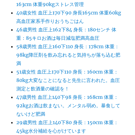
163cm 体重90kgストレス管理
40歳女性 血圧上170下90 身長165cm 体重60kg
高血圧家系手作りおうちごはん
46歳男性 血圧上162下84 身長：180センチ 体
重：85キロお酒は毎日減塩肥満高血圧
58歳男性 血圧上160下110 身長：178cm 体重：
98kg降圧剤を飲み忘れると気持ちが落ち込む肥
満
51歳女性 血圧上170下110 身長：160cm 体重：
80kg大変なことになると先生に言われた。血圧
測定と飲酒量の確認を！
47歳男性 血圧上140下98 身長：168cm 体重：
92kgお酒は飲まない。メンタル弱め。暴食して
ないけど肥満
29歳男性 血圧上140下80 身長：150cm 体重：
45kg水分補給を心がけています