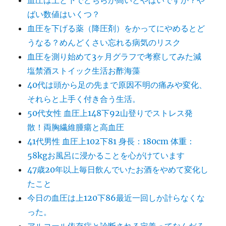
血圧は上と下でどちらが高いとやばいですか？や
ばい数値はいくつ？
血圧を下げる薬（降圧剤）をかってにやめるとど
うなる？めんどくさい忘れる病気のリスク
血圧を測り始めて3ヶ月グラフで考察してみた減
塩禁酒ストイック生活お酢海藻
40代は頭から足の先まで原因不明の痛みや変化、
それらと上手く付き合う生活。
50代女性 血圧上148下92山登りでストレス発
散！両胸繊維腫瘍と高血圧
41代男性 血圧上102下81 身長：180cm 体重：
58kgお風呂に浸かることを心がけています
47歳20年以上毎日飲んでいたお酒をやめて変化し
たこと
今日の血圧は上120下86最近一回しか計らなくな
った。