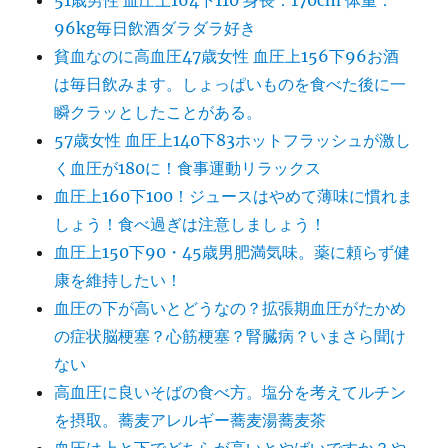
51歳男性 血圧上164下110 身長：170cm 体重：
96kg毎日飲酒ダラダラ好き
貧血なのに高血圧47歳女性 血圧上156下96お酒
は毎日飲みます。しょっぱいものを食べた後に一
瞬クラッとしたことがある。
57歳女性 血圧上140下83ホットフラッシュが激し
く血圧が180に！食事運動リラックス
血圧上160下100！ジュースはやめて薄味に慣れま
しょう！食べ過ぎは注意しましょう！
血圧上150下90・45歳男肥満気味。薬に頼らず健
康を維持したい！
血圧の下が高いとどうなの？拡張期血圧がたかめ
の症状脳梗塞？心筋梗塞？腎臓病？いまさら聞け
ない
高血圧に良いそばの食べ方。塩分を考えてルチン
を摂取。蕎麦アレルギー蕎麦湯蕎麦茶