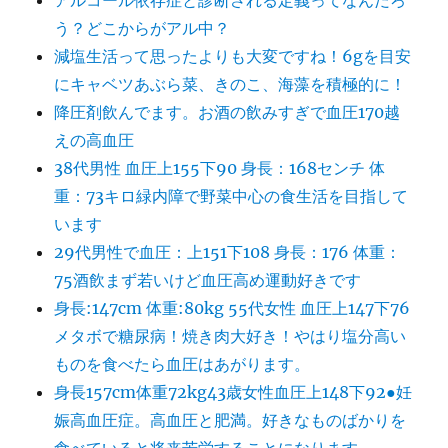
アルコール依存症と診断される定義ってなんだろ
う？どこからがアル中？
減塩生活って思ったよりも大変ですね！6gを目安
にキャベツあぶら菜、きのこ、海藻を積極的に！
降圧剤飲んでます。お酒の飲みすぎで血圧170越
えの高血圧
38代男性 血圧上155下90 身長：168センチ 体
重：73キロ緑内障で野菜中心の食生活を目指して
います
29代男性で血圧：上151下108 身長：176 体重：
75酒飲まず若いけど血圧高め運動好きです
身長:147cm 体重:80kg 55代女性 血圧上147下76
メタボで糖尿病！焼き肉大好き！やはり塩分高い
ものを食べたら血圧はあがります。
身長157cm体重72kg43歳女性血圧上148下92●妊
娠高血圧症。高血圧と肥満。好きなものばかりを