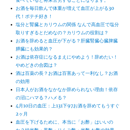
食べていると将来苦労することになります。
お酒を毎日飲んで体重が増えて血圧が上がる30
代！ポテチ好き！
塩分と腎臓とカリウムの関係 なんで高血圧で塩分
取りすぎるとだめなの？カリウムの役割は？
お酒を辞めると血圧が下がる？肝臓腎臓心臓脾臓
膵臓にも効果的？
お酒は依存症になるまえにやめよう！辞めたい！
やめどきの合図は？
酒は百薬の長？お酒は百害あって一利なし？お酒
の効用
日本人がお酒をなかなか辞められない理由！依存
の沼にハマる？ハメる？
4月10日の血圧：上131下97お酒を辞めてもうすぐ
2ヶ月
血圧を下げるために、本当に「お酢」はいいの