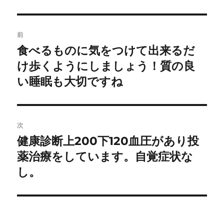
投
前
稿
食べるものに気をつけて出来るだ
前
の
け歩くようにしましょう！質の良
ナ
投
い睡眠も大切ですね
ビ
稿:
ゲ
次
ー
健康診断上200下120血圧があり投
次
シ
の
薬治療をしています。自覚症状な
投
ョ
し。
稿:
ン