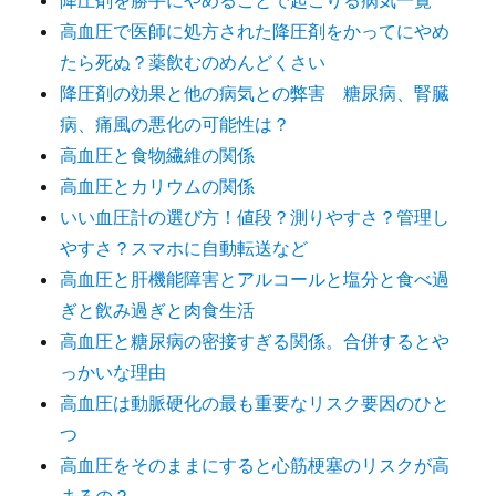
降圧剤を勝手にやめることで起こりる病気一覧
高血圧で医師に処方された降圧剤をかってにやめ
たら死ぬ？薬飲むのめんどくさい
降圧剤の効果と他の病気との弊害 糖尿病、腎臓
病、痛風の悪化の可能性は？
高血圧と食物繊維の関係
高血圧とカリウムの関係
いい血圧計の選び方！値段？測りやすさ？管理し
やすさ？スマホに自動転送など
高血圧と肝機能障害とアルコールと塩分と食べ過
ぎと飲み過ぎと肉食生活
高血圧と糖尿病の密接すぎる関係。合併するとや
っかいな理由
高血圧は動脈硬化の最も重要なリスク要因のひと
つ
高血圧をそのままにすると心筋梗塞のリスクが高