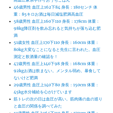
高血圧家系手作りおうちごはん
46歳男性 血圧上162下84 身長：180センチ 体
重：85キロお酒は毎日減塩肥満高血圧
58歳男性 血圧上160下110 身長：178cm 体重：
98kg降圧剤を飲み忘れると気持ちが落ち込む肥
満
51歳女性 血圧上170下110 身長：160cm 体重：
80kg大変なことになると先生に言われた。血圧
測定と飲酒量の確認を！
47歳男性 血圧上140下98 身長：168cm 体重：
92kgお酒は飲まない。メンタル弱め。暴食して
ないけど肥満
29歳男性 血圧上140下80 身長：150cm 体重：
45kg水分補給を心がけています
筋トレの次の日は血圧が高い。筋肉痛の血の巡り
と血圧の関係を調べてみた