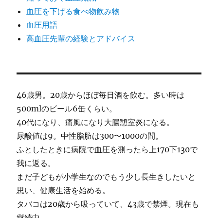
血圧を下げる食べ物飲み物
血圧用語
高血圧先輩の経験とアドバイス
46歳男。20歳からほぼ毎日酒を飲む。多い時は
500mlのビール6缶くらい。
40代になり、痛風になり大腸憩室炎になる。
尿酸値は9。中性脂肪は300〜1000の間。
ふとしたときに病院で血圧を測ったら上170下130で
我に返る。
まだ子どもが小学生なのでもう少し長生きしたいと
思い、健康生活を始める。
タバコは20歳から吸っていて、43歳で禁煙。現在も
継続中。