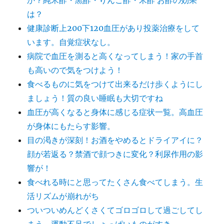
か？純米酢・黒酢・りんご酢・米酢 お酢の効果
は？
健康診断上200下120血圧があり投薬治療をして
います。自覚症状なし。
病院で血圧を測ると高くなってしまう！家の手首
も高いので気をつけよう！
食べるものに気をつけて出来るだけ歩くようにし
ましょう！質の良い睡眠も大切ですね
血圧が高くなると身体に感じる症状一覧。高血圧
が身体にもたらす影響。
目の渇きが深刻！お酒をやめるとドライアイに？
顔が若返る？禁酒で顔つきに変化？利尿作用の影
響が！
食べれる時にと思ってたくさん食べてしまう。生
活リズムが崩れがち
ついついめんどくさくてゴロゴロして過ごしてし