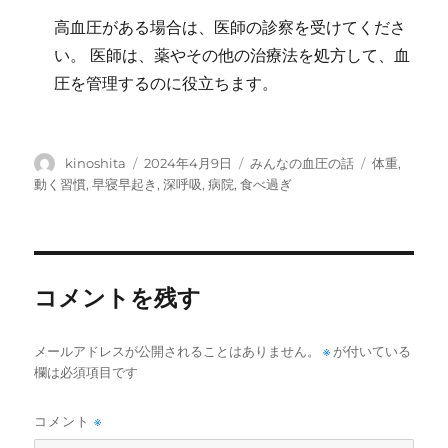
高血圧がある場合は、医師の診察を受けてくださ
い。 医師は、薬やその他の治療法を処方して、血
圧を管理するのに役立ちます。
投
投
カ
タ
kinoshita
2024年4月9日
みんなの血圧の話
体重
,
稿
稿
テ
グ
動く習慣
,
早寝早起き
,
深呼吸
,
病院
,
食べ過ぎ
者
日:
ゴ
リ
ー
コメントを残す
メールアドレスが公開されることはありません。
※
が付いている
欄は必須項目です
コメント
※