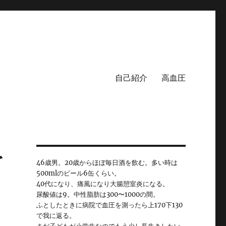
自己紹介
高血圧
を
46歳男。20歳からほぼ毎日酒を飲む。多い時は
500mlのビール6缶くらい。
40代になり、痛風になり大腸憩室炎になる。
尿酸値は9。中性脂肪は300〜1000の間。
ふとしたときに病院で血圧を測ったら上170下130
で我に返る。