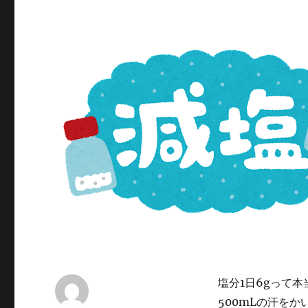
塩分1日6gって
500mLの汗を