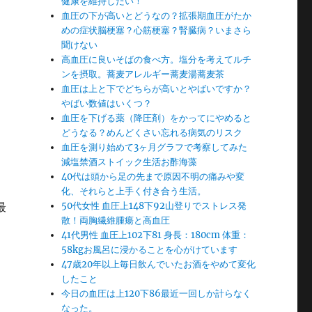
健康を維持したい！
血圧の下が高いとどうなの？拡張期血圧がたか
めの症状脳梗塞？心筋梗塞？腎臓病？いまさら
聞けない
高血圧に良いそばの食べ方。塩分を考えてルチ
ンを摂取。蕎麦アレルギー蕎麦湯蕎麦茶
血圧は上と下でどちらが高いとやばいですか？
やばい数値はいくつ？
血圧を下げる薬（降圧剤）をかってにやめると
どうなる？めんどくさい忘れる病気のリスク
血圧を測り始めて3ヶ月グラフで考察してみた
減塩禁酒ストイック生活お酢海藻
40代は頭から足の先まで原因不明の痛みや変
化、それらと上手く付き合う生活。
最
50代女性 血圧上148下92山登りでストレス発
散！両胸繊維腫瘍と高血圧
41代男性 血圧上102下81 身長：180cm 体重：
58kgお風呂に浸かることを心がけています
47歳20年以上毎日飲んでいたお酒をやめて変化
したこと
今日の血圧は上120下86最近一回しか計らなく
なった。