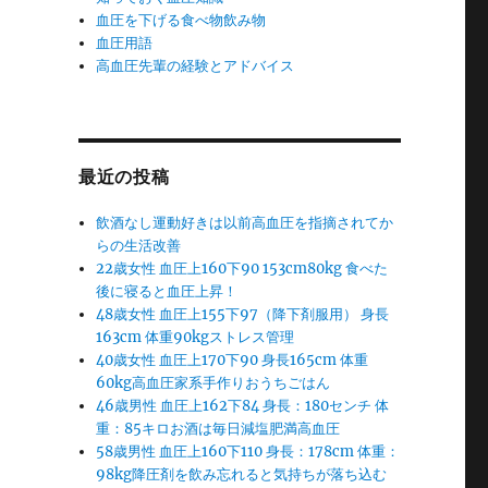
血圧を下げる食べ物飲み物
血圧用語
高血圧先輩の経験とアドバイス
最近の投稿
飲酒なし運動好きは以前高血圧を指摘されてか
らの生活改善
22歳女性 血圧上160下90 153cm80kg 食べた
後に寝ると血圧上昇！
48歳女性 血圧上155下97（降下剤服用） 身長
163cm 体重90kgストレス管理
40歳女性 血圧上170下90 身長165cm 体重
60kg高血圧家系手作りおうちごはん
46歳男性 血圧上162下84 身長：180センチ 体
重：85キロお酒は毎日減塩肥満高血圧
58歳男性 血圧上160下110 身長：178cm 体重：
98kg降圧剤を飲み忘れると気持ちが落ち込む