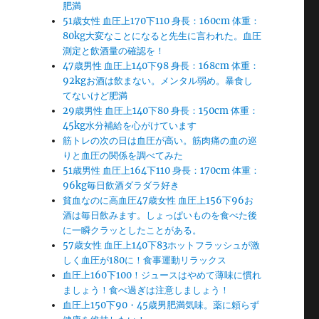
肥満
51歳女性 血圧上170下110 身長：160cm 体重：
80kg大変なことになると先生に言われた。血圧
測定と飲酒量の確認を！
47歳男性 血圧上140下98 身長：168cm 体重：
92kgお酒は飲まない。メンタル弱め。暴食し
てないけど肥満
29歳男性 血圧上140下80 身長：150cm 体重：
45kg水分補給を心がけています
筋トレの次の日は血圧が高い。筋肉痛の血の巡
りと血圧の関係を調べてみた
51歳男性 血圧上164下110 身長：170cm 体重：
96kg毎日飲酒ダラダラ好き
貧血なのに高血圧47歳女性 血圧上156下96お
酒は毎日飲みます。しょっぱいものを食べた後
に一瞬クラッとしたことがある。
57歳女性 血圧上140下83ホットフラッシュが激
しく血圧が180に！食事運動リラックス
血圧上160下100！ジュースはやめて薄味に慣れ
ましょう！食べ過ぎは注意しましょう！
血圧上150下90・45歳男肥満気味。薬に頼らず