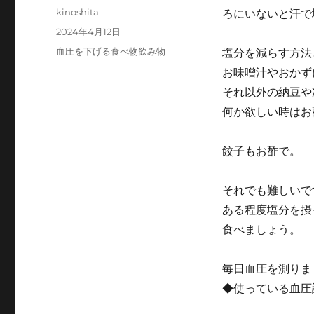
投
kinoshita
ろにいないと汗で
稿
投
2024年4月12日
者
稿
カ
血圧を下げる食べ物飲み物
塩分を減らす方法
日:
テ
お味噌汁やおかず
ゴ
それ以外の納豆や
リ
ー
何か欲しい時はお
餃子もお酢で。
それでも難しいで
ある程度塩分を摂
食べましょう。
毎日血圧を測りま
◆使っている血圧