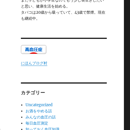
まだ子どもが小学生なのでもう少し長生きしたい
と思い、健康生活を始める。
タバコは20歳から吸っていて、43歳で禁煙。現在
も継続中。
にほんブログ村
カテゴリー
Uncategorized
お酒をやめる話
みんなの血圧の話
毎日血圧測定
こ
知っておく血圧知識