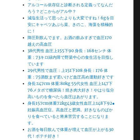
アルコール依存症と診断される定義ってなんだ
ろう？どこからがアル中？
減塩生活って思ったよりも大変ですね！6gを目
安にキャベツあぶら菜、きのこ、海藻を積極的
に！
降圧剤飲んでます。お酒の飲みすぎで血圧170
越えの高血圧
38代男性 血圧上155下90 身長：168センチ 体
重：73キロ緑内障で野菜中心の食生活を目指し
ています
29代男性で血圧：上151下108 身長：176 体
重：75酒飲まず若いけど血圧高め運動好きです
身長:147cm 体重:80kg 55代女性 血圧上147下
76メタボで糖尿病！焼き肉大好き！やはり塩分
高いものを食べたら血圧はあがります。
身長157cm体重72kg43歳女性血圧上148下92●
妊娠高血圧症。高血圧と肥満。好きなものばか
りを食べていると将来苦労することになりま
す。
お酒を毎日飲んで体重が増えて血圧が上がる30
代！ポテチ好き！