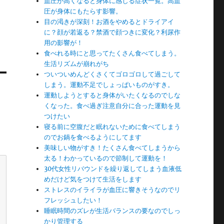
血圧が高くなると身体に感じる症状一覧。高血
圧が身体にもたらす影響。
目の渇きが深刻！お酒をやめるとドライアイ
に？顔が若返る？禁酒で顔つきに変化？利尿作
用の影響が！
食べれる時にと思ってたくさん食べてしまう。
生活リズムが崩れがち
ついついめんどくさくてゴロゴロして過ごして
しまう。運動不足でしょっぱいものがすき。
運動しようとすると身体がいたくなるのでしな
くなった。食べ過ぎ注意自分に合った運動を見
つけたい
寝る前に空腹だと眠れないために食べてしまう
のでお鍋を食べるようにしてます
美味しい物がすき！たくさん食べてしまうから
太る！わかっているので節制して運動を！
30代女性リバウンドを繰り返してしまう血液低
めだけど気をつけて生活をします
ストレスのイライラが血圧に響きそうなのでリ
フレッシュしたい！
睡眠時間のズレが生活バランスの要なのでしっ
かり管理する