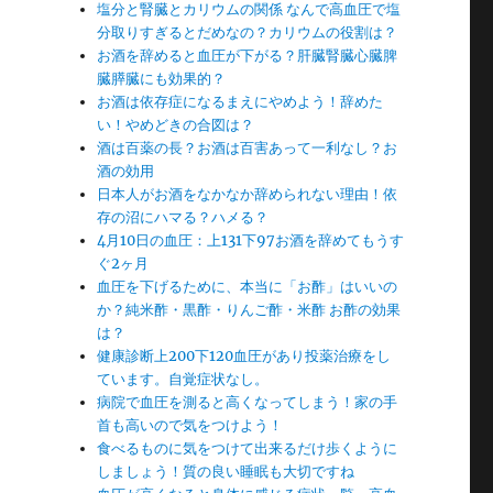
塩分と腎臓とカリウムの関係 なんで高血圧で塩
分取りすぎるとだめなの？カリウムの役割は？
お酒を辞めると血圧が下がる？肝臓腎臓心臓脾
臓膵臓にも効果的？
お酒は依存症になるまえにやめよう！辞めた
い！やめどきの合図は？
酒は百薬の長？お酒は百害あって一利なし？お
酒の効用
日本人がお酒をなかなか辞められない理由！依
存の沼にハマる？ハメる？
4月10日の血圧：上131下97お酒を辞めてもうす
ぐ2ヶ月
血圧を下げるために、本当に「お酢」はいいの
か？純米酢・黒酢・りんご酢・米酢 お酢の効果
は？
健康診断上200下120血圧があり投薬治療をし
ています。自覚症状なし。
病院で血圧を測ると高くなってしまう！家の手
首も高いので気をつけよう！
食べるものに気をつけて出来るだけ歩くように
しましょう！質の良い睡眠も大切ですね