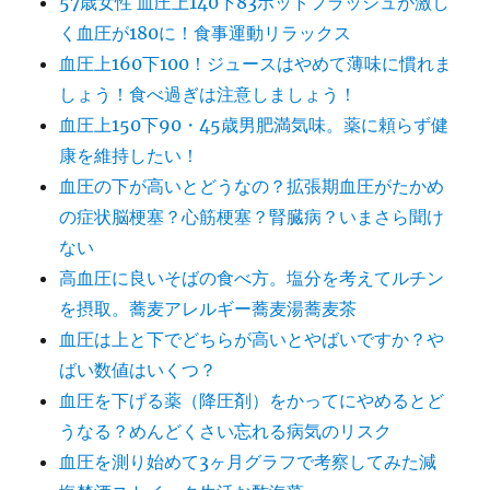
57歳女性 血圧上140下83ホットフラッシュが激し
く血圧が180に！食事運動リラックス
血圧上160下100！ジュースはやめて薄味に慣れま
しょう！食べ過ぎは注意しましょう！
血圧上150下90・45歳男肥満気味。薬に頼らず健
康を維持したい！
血圧の下が高いとどうなの？拡張期血圧がたかめ
の症状脳梗塞？心筋梗塞？腎臓病？いまさら聞け
ない
高血圧に良いそばの食べ方。塩分を考えてルチン
を摂取。蕎麦アレルギー蕎麦湯蕎麦茶
血圧は上と下でどちらが高いとやばいですか？や
ばい数値はいくつ？
血圧を下げる薬（降圧剤）をかってにやめるとど
うなる？めんどくさい忘れる病気のリスク
血圧を測り始めて3ヶ月グラフで考察してみた減