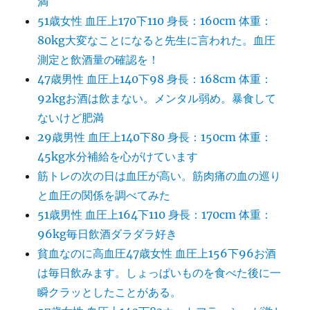
満
51歳女性 血圧上170下110 身長：160cm 体重：
80kg大変なことになると先生に言われた。血圧
測定と飲酒量の確認を！
47歳男性 血圧上140下98 身長：168cm 体重：
92kgお酒は飲まない。メンタル弱め。暴食して
ないけど肥満
29歳男性 血圧上140下80 身長：150cm 体重：
45kg水分補給を心がけています
筋トレの次の日は血圧が高い。筋肉痛の血の巡り
と血圧の関係を調べてみた
51歳男性 血圧上164下110 身長：170cm 体重：
96kg毎日飲酒ダラダラ好き
貧血なのに高血圧47歳女性 血圧上156下96お酒
は毎日飲みます。しょっぱいものを食べた後に一
瞬クラッとしたことがある。