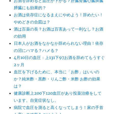
お酒を辞めると血圧が下がる？肝臓腎臓心臓脾臓
膵臓にも効果的？
お酒は依存症になるまえにやめよう！辞めたい！
やめどきの合図は？
酒は百薬の長？お酒は百害あって一利なし？お酒
の効用
日本人がお酒をなかなか辞められない理由！依存
の沼にハマる？ハメる？
4月10日の血圧：上131下97お酒を辞めてもうすぐ
2ヶ月
血圧を下げるために、本当に「お酢」はいいの
か？純米酢・黒酢・りんご酢・米酢 お酢の効果
は？
健康診断上200下120血圧があり投薬治療をして
います。自覚症状なし。
病院で血圧を測ると高くなってしまう！家の手首