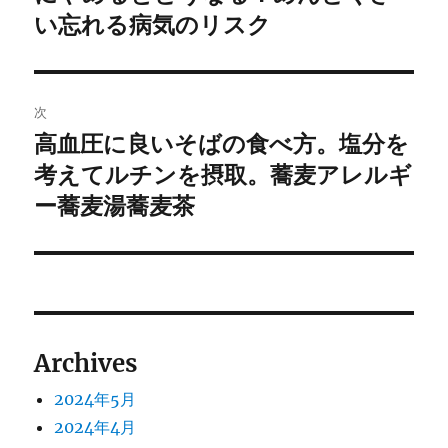
投
い忘れる病気のリスク
ビ
稿:
ゲ
次
ー
高血圧に良いそばの食べ方。塩分を
次
シ
の
考えてルチンを摂取。蕎麦アレルギ
投
ョ
ー蕎麦湯蕎麦茶
稿:
ン
Archives
2024年5月
2024年4月