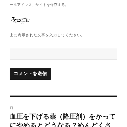
ールアドレス、サイトを保存する。
上に表示された文字を入力してください。
投
前
稿
血圧を下げる薬（降圧剤）をかって
前
の
にやめるとどうなる？めんどくさ
ナ