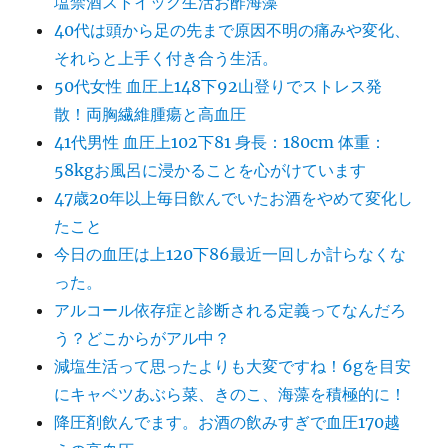
塩禁酒ストイック生活お酢海藻
40代は頭から足の先まで原因不明の痛みや変化、
それらと上手く付き合う生活。
50代女性 血圧上148下92山登りでストレス発
散！両胸繊維腫瘍と高血圧
41代男性 血圧上102下81 身長：180cm 体重：
58kgお風呂に浸かることを心がけています
47歳20年以上毎日飲んでいたお酒をやめて変化し
たこと
今日の血圧は上120下86最近一回しか計らなくな
った。
アルコール依存症と診断される定義ってなんだろ
う？どこからがアル中？
減塩生活って思ったよりも大変ですね！6gを目安
にキャベツあぶら菜、きのこ、海藻を積極的に！
降圧剤飲んでます。お酒の飲みすぎで血圧170越