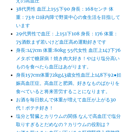
えの高血圧
38代男性 血圧上155下90 身長：168センチ 体
重：73キロ緑内障で野菜中心の食生活を目指して
います
29代男性で血圧：上151下108 身長：176 体重：
75酒飲まず若いけど血圧高め運動好きです
身長:147cm 体重:80kg 55代女性 血圧上147下76
メタボで糖尿病！焼き肉大好き！やはり塩分高い
ものを食べたら血圧はあがります。
身長157cm体重72kg43歳女性血圧上148下92●妊
娠高血圧症。高血圧と肥満。好きなものばかりを
食べていると将来苦労することになります。
お酒を毎日飲んで体重が増えて血圧が上がる30
代！ポテチ好き！
塩分と腎臓とカリウムの関係 なんで高血圧で塩分
取りすぎるとだめなの？カリウムの役割は？