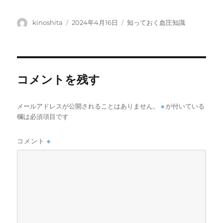
投
投
カ
kinoshita
2024年4月16日
知っておく血圧知識
稿
稿
テ
者
日:
ゴ
リ
ー
コメントを残す
メールアドレスが公開されることはありません。
※
が付いている
欄は必須項目です
コメント
※